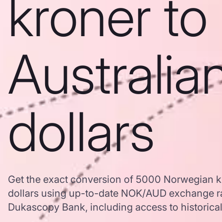
kroner to
Australia
dollars
Get the exact conversion of 5000 Norwegian kr
dollars using up-to-date NOK/AUD exchange ra
Dukascopy Bank, including access to historical