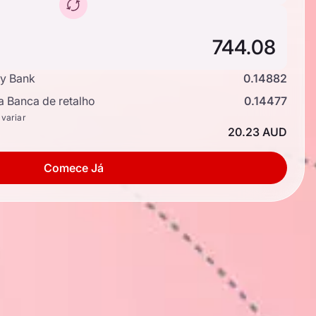
y Bank
0.14882
a Banca de retalho
0.14477
 variar
20.23 AUD
Comece Já