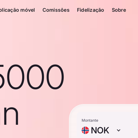
plicação móvel
Comissões
Fidelização
Sobre
5000
an
Montante
NOK