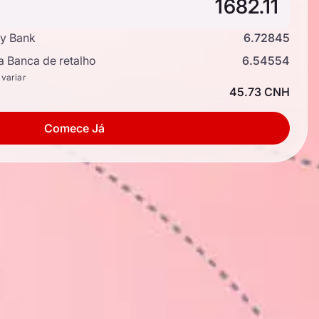
y Bank
6.72845
a Banca de retalho
6.54554
 variar
45.73 CNH
Comece Já