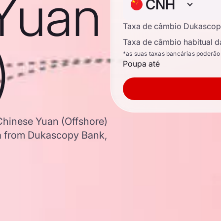
Yuan
CNH
Taxa de câmbio Dukascop
Taxa de câmbio habitual d
)
*as suas taxas bancárias poderão
Poupa até
 Chinese Yuan (Offshore)
a from Dukascopy Bank,