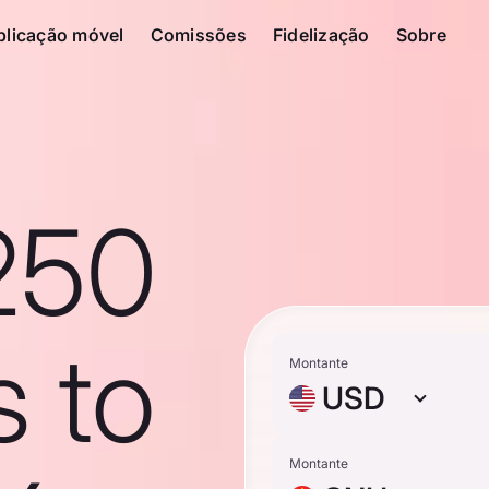
plicação móvel
Comissões
Fidelização
Sobre
250
s to
Montante
USD
Montante