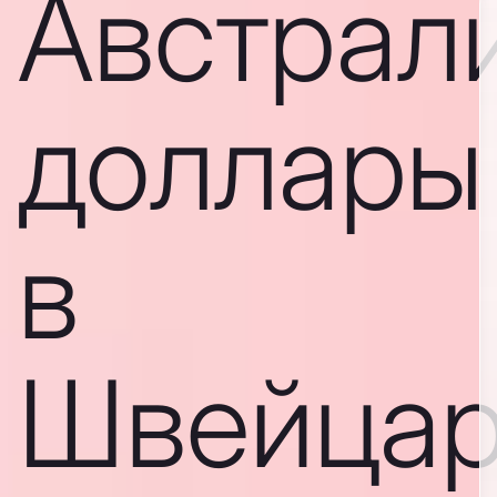
Австрал
доллары
в
Швейцар