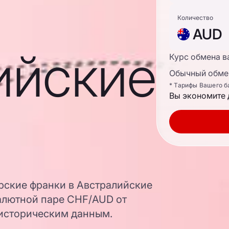
Количество
AUD
ийские
Курс обмена в
Обычный обмен
* Тарифы Вашего б
Вы экономите 
рские франки в Австралийские
алютной паре CHF/AUD от
 историческим данным.