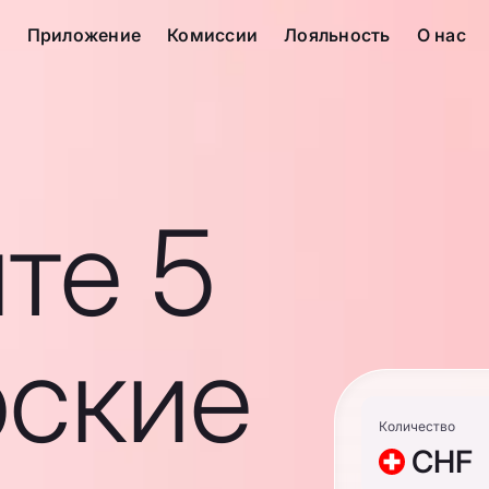
с
Приложение
Комиссии
Лояльность
О нас
те 5
ские
Количество
CHF