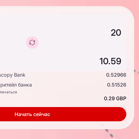
scopy Bank
0.52966
ритейл банка
0.51526
тличаться
0.29 GBP
Начать сейчас