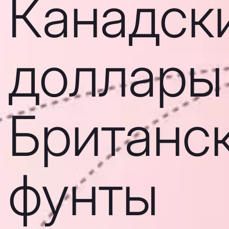
Канадск
доллары
Британс
фунты