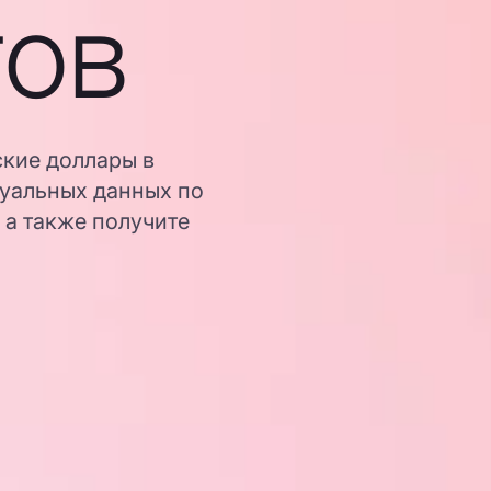
гов
ские доллары в
туальных данных по
 а также получите