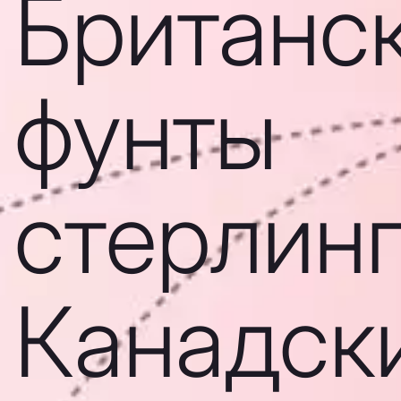
Британс
фунты
стерлинг
Канадск