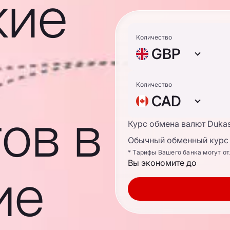
кие
Количество
GBP
Количество
CAD
ов в
Курс обмена валют Duka
Обычный обменный курс 
* Тарифы Вашего банка могут о
Вы экономите до
ие