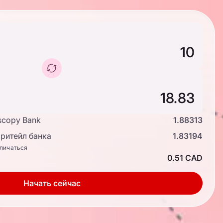
scopy Bank
1.88313
ритейл банка
1.83194
тличаться
0.51 CAD
Начать сейчас