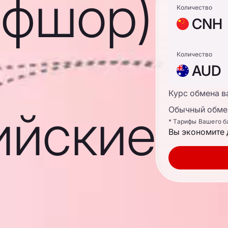
ффшор)
Количество
CNH
Количество
AUD
Курс обмена в
ийские
Обычный обмен
* Тарифы Вашего б
Вы экономите 