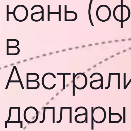
юань (о
в
Австрал
доллары