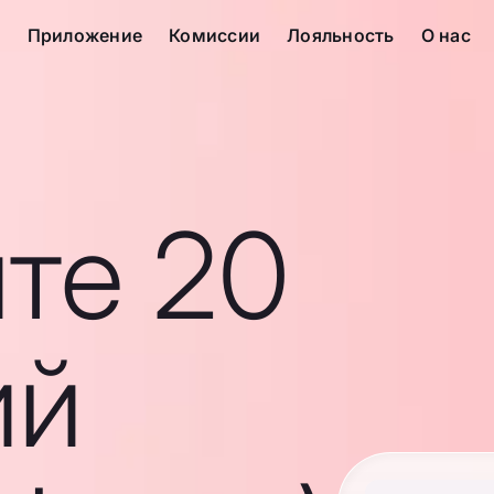
с
Приложение
Комиссии
Лояльность
О нас
те 20
ий