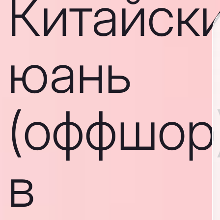
Китайск
юань
(оффшор
в