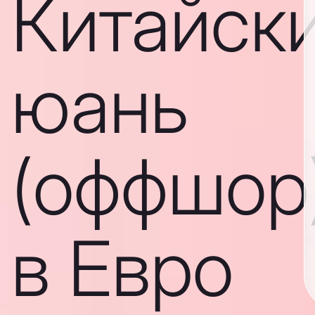
Китайск
юань
(оффшор
в Евро