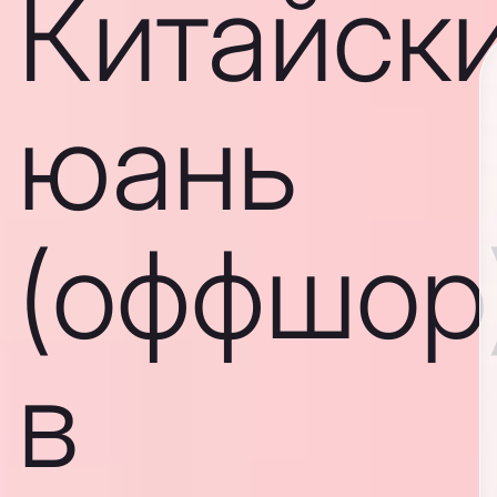
Китайск
юань
(оффшор
в