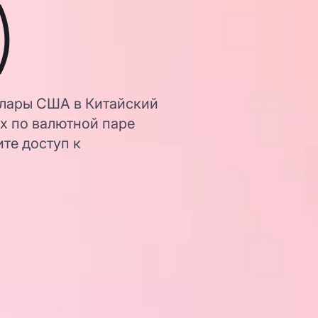
)
ллары США в Китайский
х по валютной паре
те доступ к