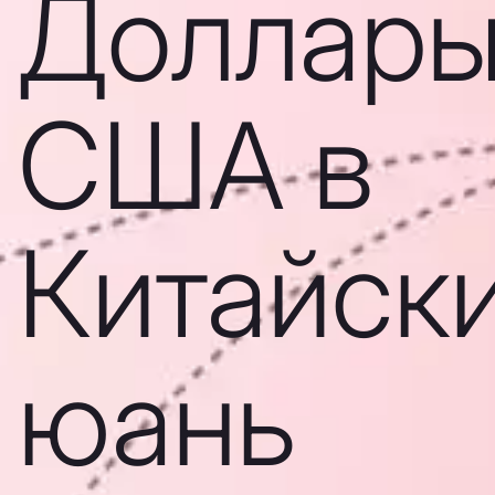
Доллар
США в
Китайск
юань