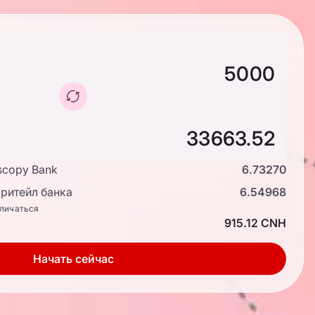
scopy Bank
6.73270
ритейл банка
6.54968
тличаться
915.12 CNH
Начать сейчас