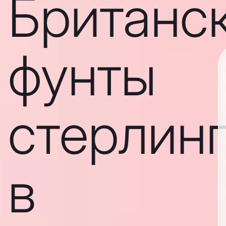
Британс
фунты
стерлин
в