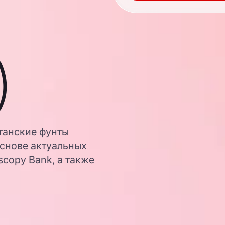
)
танские фунты
основе актуальных
copy Bank, а также