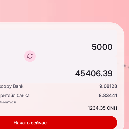
scopy Bank
9.08128
ритейл банка
8.83441
тличаться
1234.35 CNH
Начать сейчас