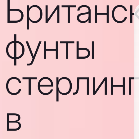
Британс
фунты
стерлин
в