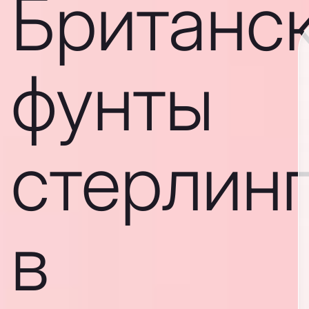
Британс
фунты
стерлин
в