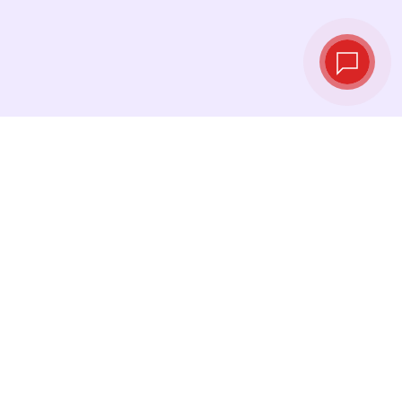
Курсы валют в
реальном
времени