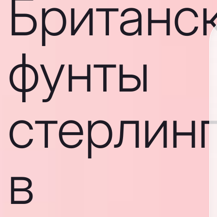
Британс
фунты
стерлин
в