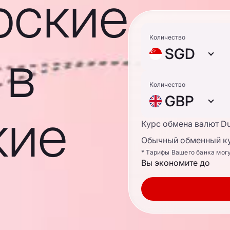
рские
Количество
 в
SGD
Количество
GBP
кие
Курс обмена валют D
Обычный обменный ку
* Тарифы Вашего банка мог
Вы экономите до