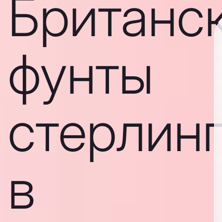
Британс
фунты
стерлин
в