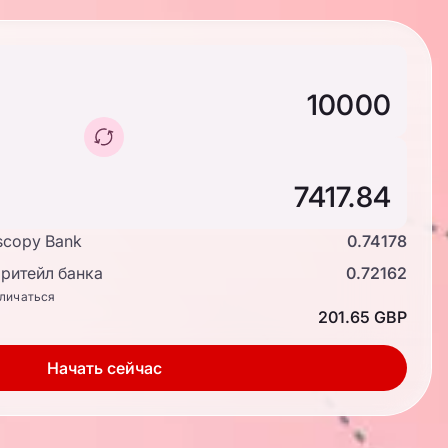
scopy Bank
0.74178
ритейл банка
0.72162
тличаться
201.65 GBP
Начать сейчас