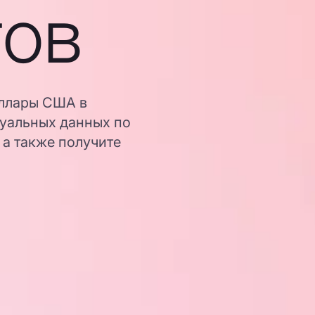
гов
оллары США в
туальных данных по
 а также получите