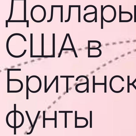
Доллар
США в
Британс
фунты