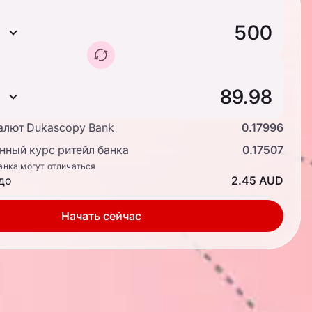
алют Dukascopy Bank
0.17996
ный курс ритейл банка
0.17507
анка могут отличаться
до
2.45 AUD
Начать сейчас