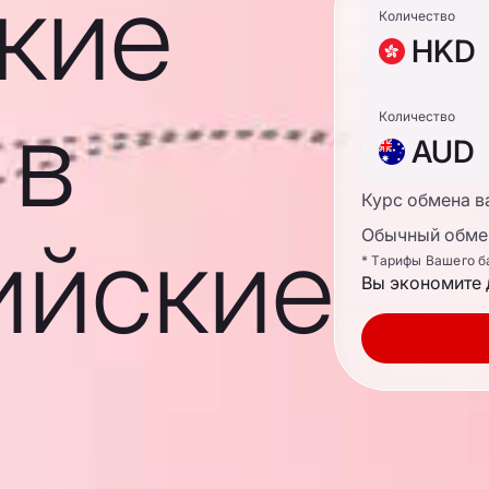
кие
Количество
HKD
 в
Количество
AUD
Курс обмена в
ийские
Обычный обмен
* Тарифы Вашего б
Вы экономите 