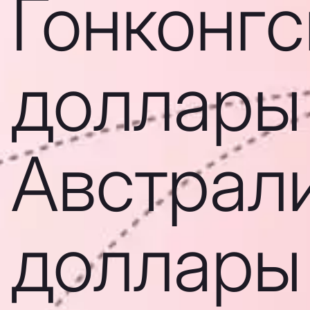
Гонконгс
доллары
Австрал
доллары