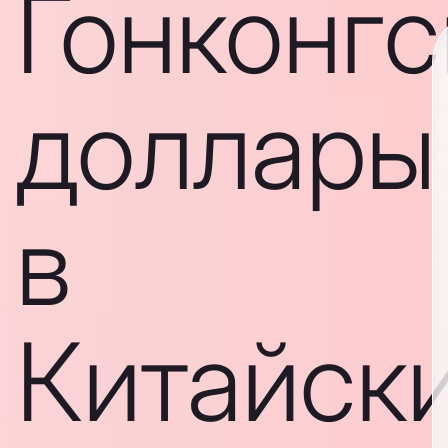
Гонконгс
доллары
в
Китайск