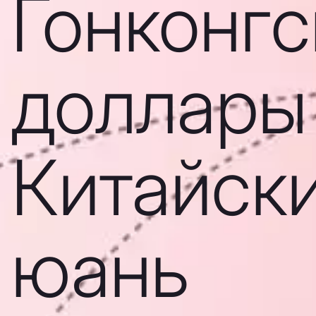
Гонконгс
доллары
Китайск
юань