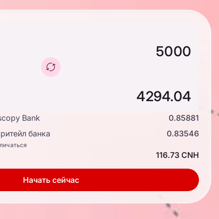
scopy Bank
0.85881
ритейл банка
0.83546
тличаться
116.73 CNH
Начать сейчас