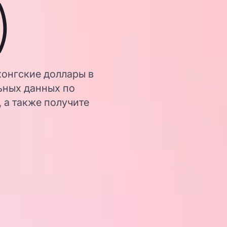
)
конгские доллары в
ьных данных по
 а также получите