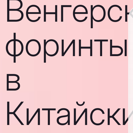
Венгерс
форинты
в
Китайск