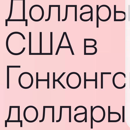
Доллар
США в
Гонконгс
доллары