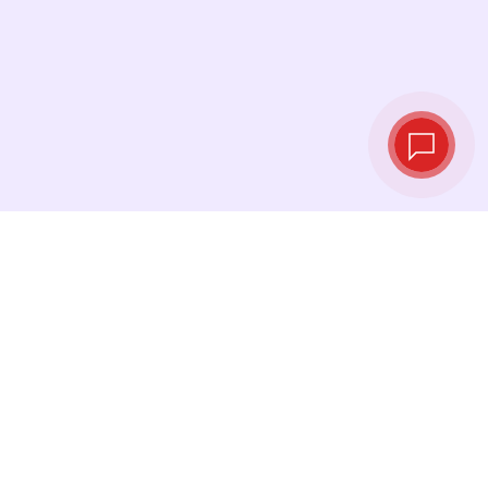
Live exchange
rates