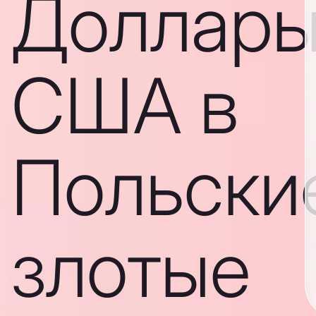
Доллар
США в
Польски
злотые