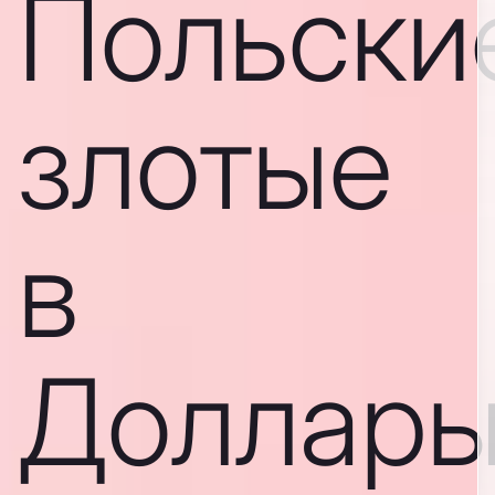
Польски
злотые
в
Доллар