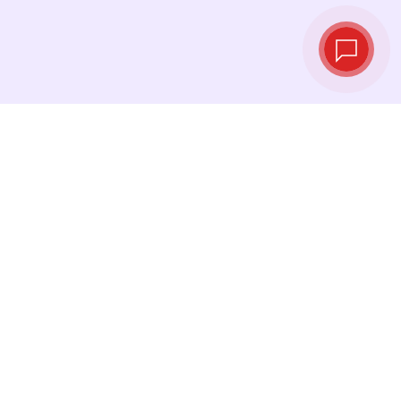
Курсы валют в
реальном
времени