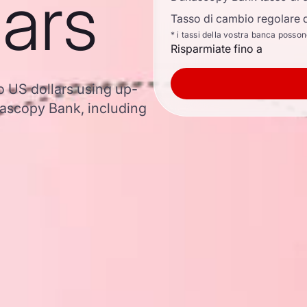
lars
Tasso di cambio regolare d
* i tassi della vostra banca posso
Risparmiate fino a
o US dollars using up-
ascopy Bank, including