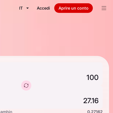
IT
Accedi
Aprire un conto
cambio
0.27162