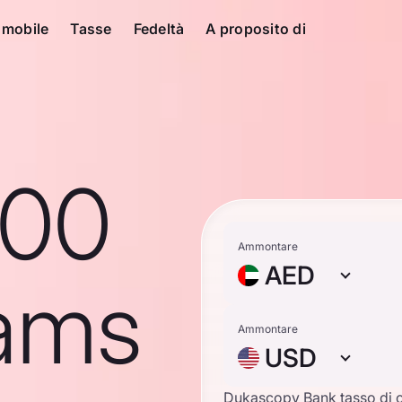
 mobile
Tasse
Fedeltà
A proposito di
100
Ammontare
AED
ams
Ammontare
USD
Dukascopy Bank tasso di 