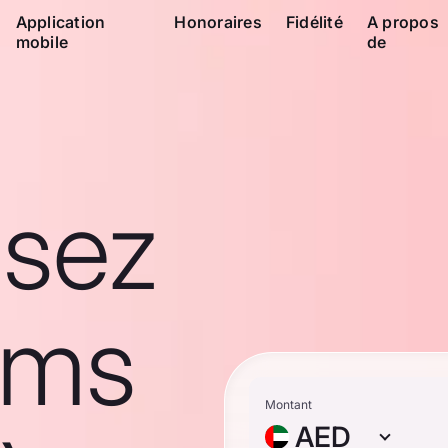
Application
Honoraires
Fidélité
A propos
mobile
de
ssez
ams
Montant
AED