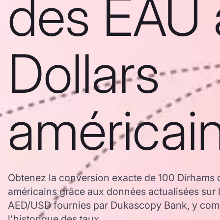
des EAU 
Dollars
américai
Obtenez la conversion exacte de 100 Dirhams 
américains grâce aux données actualisées sur 
AED/USD fournies par Dukascopy Bank, y comp
l'historique des taux.