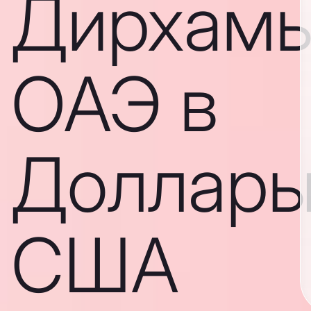
Дирхам
ОАЭ в
Доллар
США