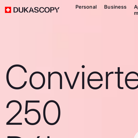
Personal
Business
A
m
Conviert
250