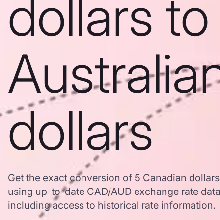
dollars to
Australia
dollars
Get the exact conversion of 5 Canadian dollars 
using up-to-date CAD/AUD exchange rate dat
including access to historical rate information.