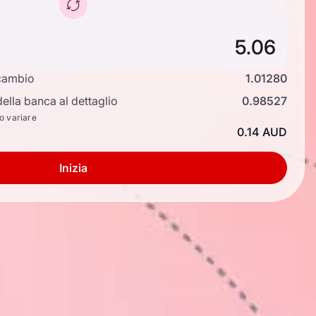
cambio
1.01280
ella banca al dettaglio
0.98527
no variare
0.14 AUD
Inizia