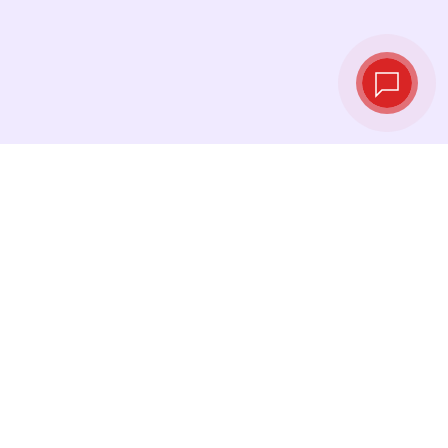
Курсы валют в
реальном
времени