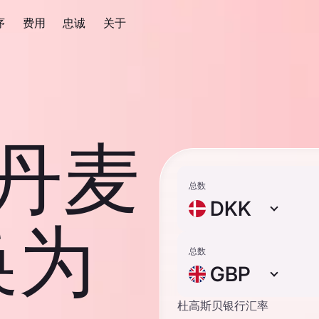
序
费用
忠诚
关于
 丹麦
总数
DKK
换为
总数
GBP
杜高斯贝银行汇率