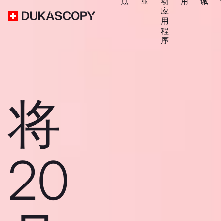
点
业
动
用
诚
应
用
程
序
将
20