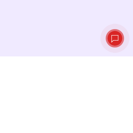
实时汇率
查看最新汇率，并在最佳时机进行兑换