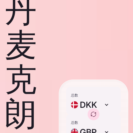
丹
麦
克
总数
朗
DKK
总数
GBP