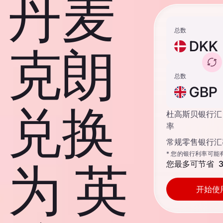
丹麦
总数
DKK
克朗
总数
GBP
兑换
杜高斯贝银行汇
率
常规零售银行汇
* 您的银行利率可能
为 英
您最多可节省
3
开始使