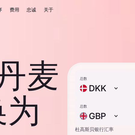
序
费用
忠诚
关于
 丹麦
总数
DKK
换为
总数
GBP
杜高斯贝银行汇率