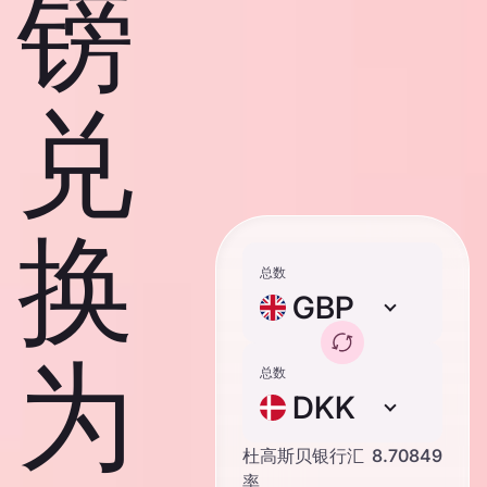
镑
兑
换
总数
GBP
为
总数
DKK
杜高斯贝银行汇
8.70849
率