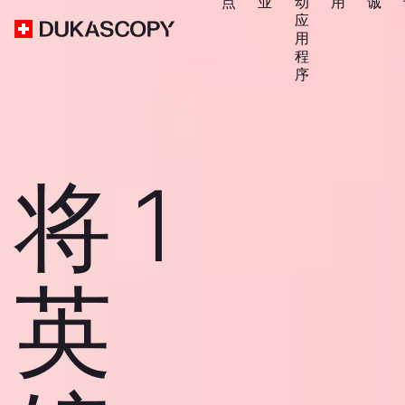
点
业
动
用
诚
应
用
程
序
将 1
英