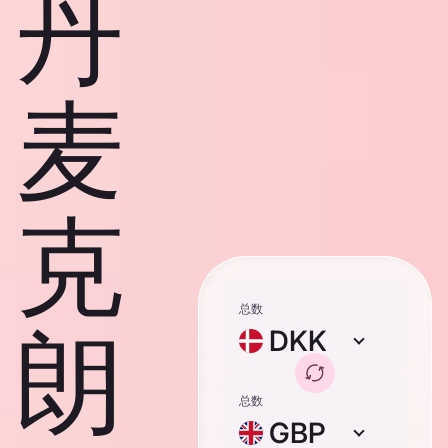
丹
麦
克
总数
朗
DKK
总数
GBP