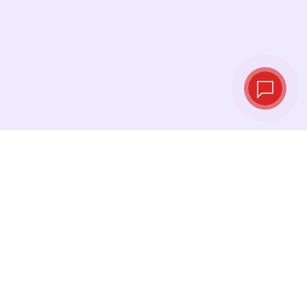
实时汇率
查看最新汇率，并在最佳时机进行兑换