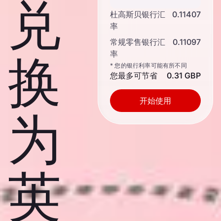
兑
杜高斯贝银行汇
0.11407
率
常规零售银行汇
0.11097
率
换
* 您的银行利率可能有所不同
您最多可节省
0.31 GBP
开始使用
为
英