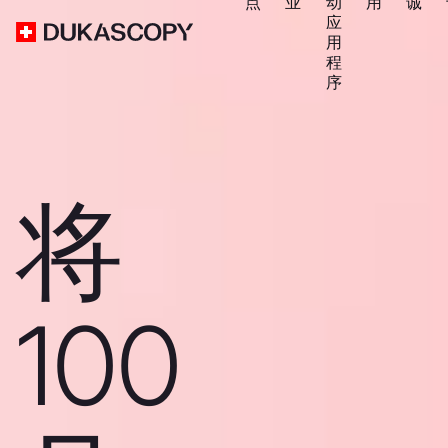
点
业
动
用
诚
应
用
程
序
将
100