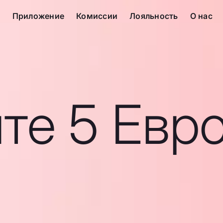
с
Приложение
Комиссии
Лояльность
О нас
те 5 Евр