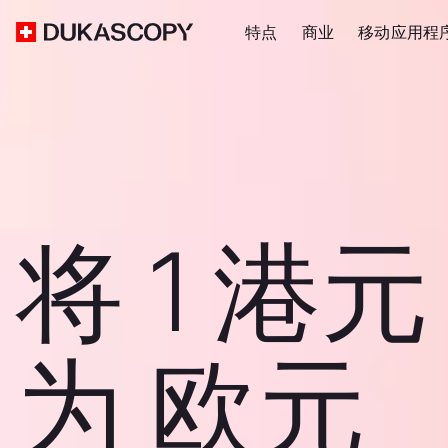
特点
商业
移动应用程
将 1 港
为 欧元