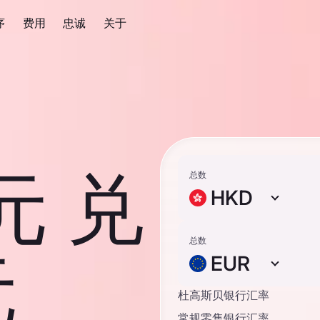
序
费用
忠诚
关于
元 兑
总数
HKD
总数
元
EUR
杜高斯贝银行汇率
常规零售银行汇率