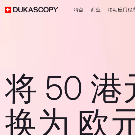
特点
商业
移动应用程
将 50 港
换为 欧