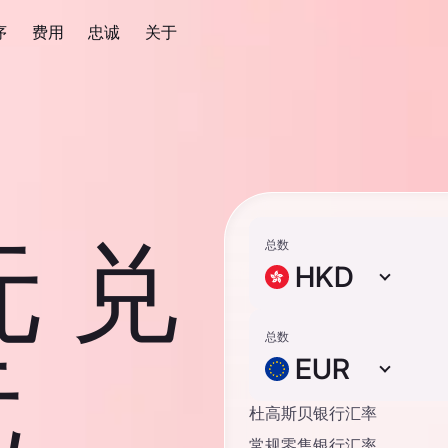
序
费用
忠诚
关于
元 兑
总数
HKD
总数
元
EUR
杜高斯贝银行汇率
常规零售银行汇率