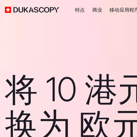
特点
商业
移动应用程
将 10 港
换为 欧