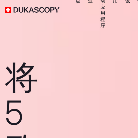
点
业
动
用
诚
应
用
程
序
将
5