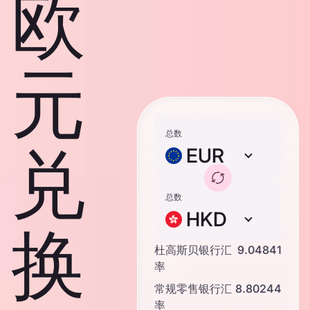
欧
元
总数
兑
EUR
总数
HKD
换
杜高斯贝银行汇
9.04841
率
常规零售银行汇
8.80244
率