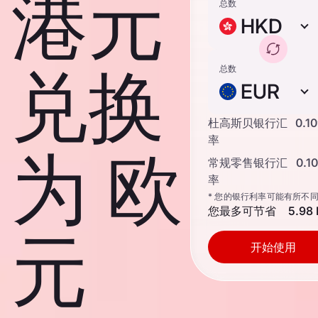
港元
总数
HKD
兑换
总数
EUR
杜高斯贝银行汇
0.1
率
为 欧
常规零售银行汇
0.1
率
* 您的银行利率可能有所不
您最多可节省
5.98
元
开始使用