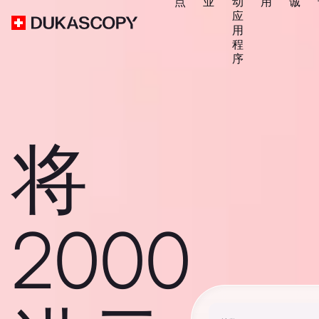
点
业
动
用
诚
应
用
程
序
将
2000