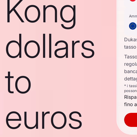
Kong
Amm
dollars
Duka
tasso
Tasso
regol
to
banca
detta
* i tas
posson
Rispa
euros
fino a