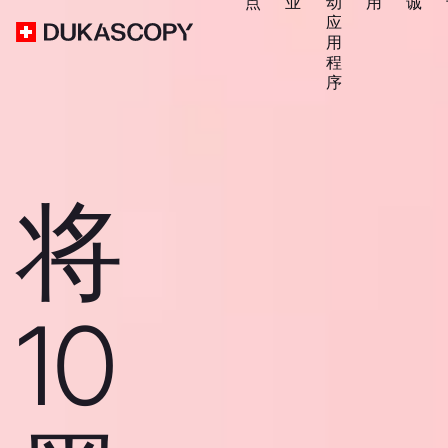
点
业
动
用
诚
应
用
程
序
将
10