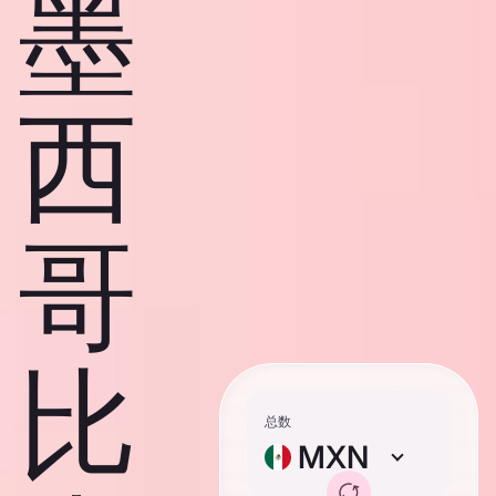
墨
西
哥
比
总数
MXN