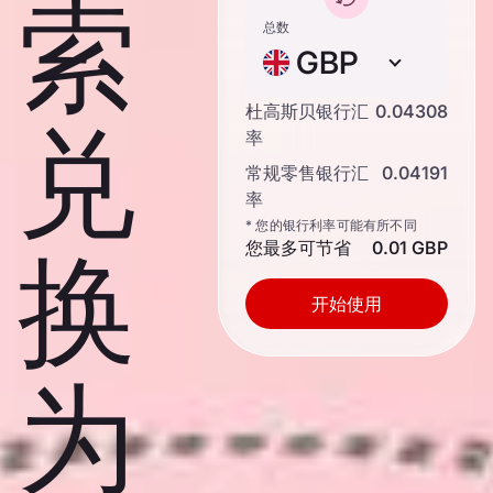
索
总数
GBP
杜高斯贝银行汇
0.04308
兑
率
常规零售银行汇
0.04191
率
* 您的银行利率可能有所不同
您最多可节省
0.01 GBP
换
开始使用
为