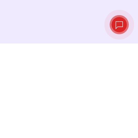
Live‑Wechselkurse
Sehen Sie die neuesten Kurse ein und
tauschen Sie genau im richtigen Moment.