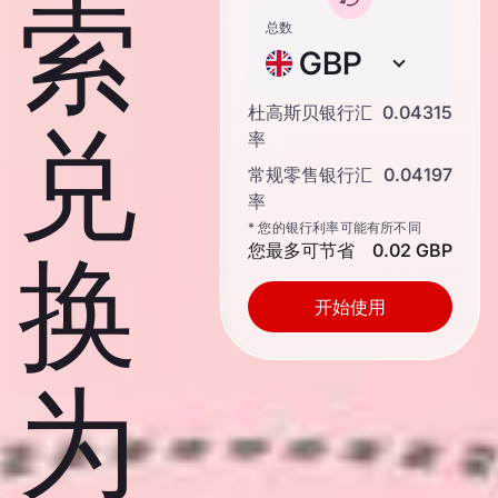
索
总数
GBP
杜高斯贝银行汇
0.04315
兑
率
常规零售银行汇
0.04197
率
* 您的银行利率可能有所不同
您最多可节省
0.02 GBP
换
开始使用
为