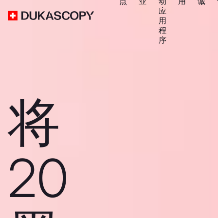
点
业
动
用
诚
应
用
程
序
将
20