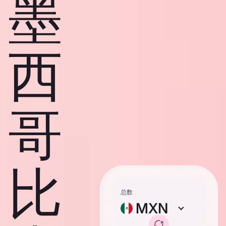
墨
西
哥
比
总数
MXN